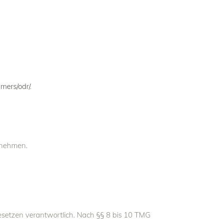
umers/odr/
.
zunehmen.
esetzen verantwortlich. Nach §§ 8 bis 10 TMG