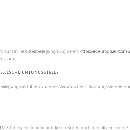
m zur Online-Streitbeilegung (OS) bereit:
https://ec.europa.eu/cons
pressum.
SAL­SCHLICHTUNGS­STELLE
eitbeilegungsverfahren vor einer Verbraucherschlichtungsstelle teil
 TMG für eigene Inhalte auf diesen Seiten nach den allgemeinen G